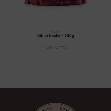
AJOUTER AU PANIER
Gibier
Gibier haché – 500g
4,95
€
TTC