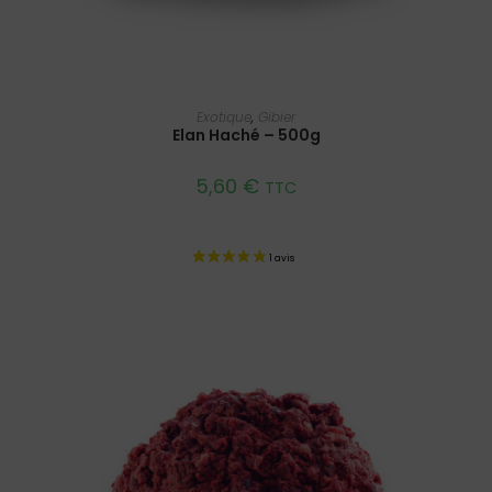
AJOUTER AU PANIER
Exotique
,
Gibier
Elan Haché – 500g
5,60
€
TTC