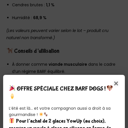
Cendres brutes :
1,1 %
Humidité :
68,9 %
(Les valeurs peuvent varier selon le lot – produit cru
naturel non transformé.)
Conseils d’utilisation
À donner comme
viande musculaire
dans le cadre
d’un régime BARF équilibré.
×
Convient aux chiens et chats de toutes tailles, y
OFFRE SPÉCIALE CHEZ BARF DOGS !
compris ceux ayant un système digestif sensible.
Conserver au congélateur et
décongeler lentement
L’été est là… et votre compagnon aussi a droit à sa
au réfrigérateur
avant distribution.
gourmandise !
Pour l’achat de 2 glaces YowUp (au choix),