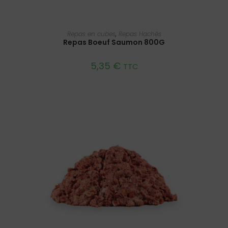
AJOUTER AU PANIER
Repas en cubes
,
Repas Hachés
Repas Boeuf Saumon 800G
5,35
€
TTC