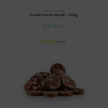
AJOUTER AU PANIER
Repas Hachés
Poulet entier haché – 500g
2,70
€
TTC