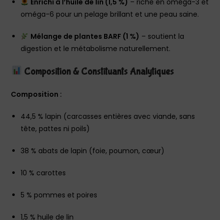
Enrichi à l’huile de lin (1,5 %)
– riche en oméga-3 et
oméga-6 pour un pelage brillant et une peau saine.
Mélange de plantes BARF (1 %)
– soutient la
digestion et le métabolisme naturellement.
Composition & Constituants Analytiques
Composition :
44,5 % lapin (carcasses entières avec viande, sans
tête, pattes ni poils)
38 % abats de lapin (foie, poumon, cœur)
10 % carottes
5 % pommes et poires
1,5 % huile de lin