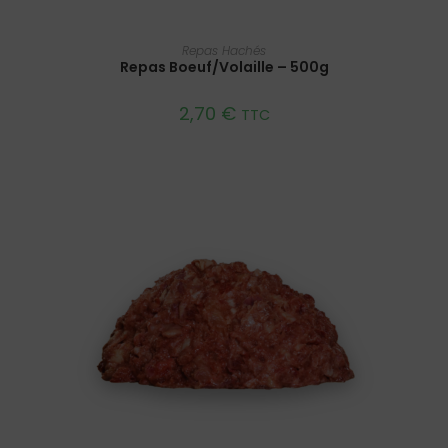
AJOUTER AU PANIER
Repas Hachés
Repas Boeuf/Volaille – 500g
2,70
€
TTC