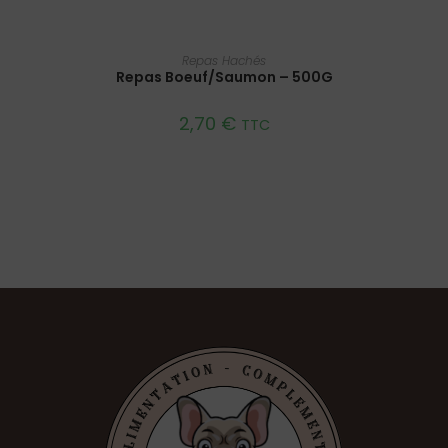
AJOUTER AU PANIER
Repas Hachés
Repas Boeuf/Saumon – 500G
2,70
€
TTC