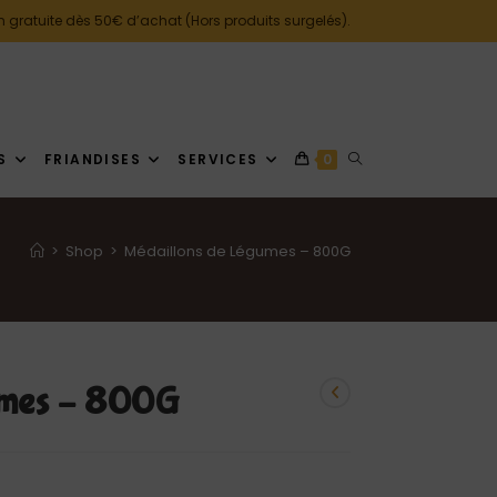
n gratuite dès 50€ d’achat (Hors produits surgelés).
S
FRIANDISES
SERVICES
0
>
Shop
>
Médaillons de Légumes – 800G
umes – 800G