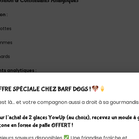
ition & Constituants Analytiques
on :
rottes
ommes
nards
ts analytiques :
s brutes :
1,8 %
FRE SPÉCIALE CHEZ BARF DOGS !
 grasses brutes :
1 %
 est là… et votre compagnon aussi a droit à sa gourmandis
rutes :
1 %
r l’achat de 2 glaces YowUp (au choix), recevez un moule à 
icone en forme de patte OFFERT !
 brutes :
0,7 %
sieurs saveurs disponibles
Une friandise fraîche et