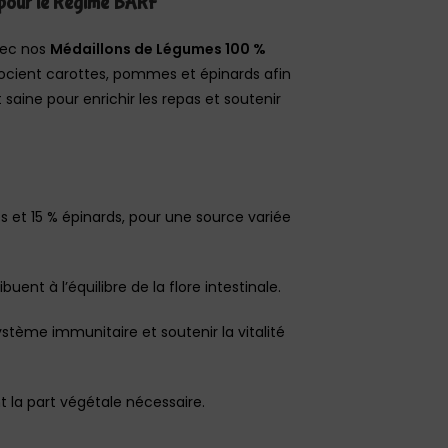
 pour le Régime BARF
vec nos
Médaillons de Légumes 100 %
ocient carottes, pommes et épinards afin
 saine pour enrichir les repas et soutenir
 et 15 % épinards, pour une source variée
ibuent à l’équilibre de la flore intestinale.
ystème immunitaire et soutenir la vitalité
nt la part végétale nécessaire.