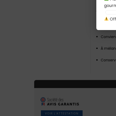
Humidit
gourm
Conseil
Off
À donn
Convient
À mélang
Conserve
VOIR L'ATTESTATION