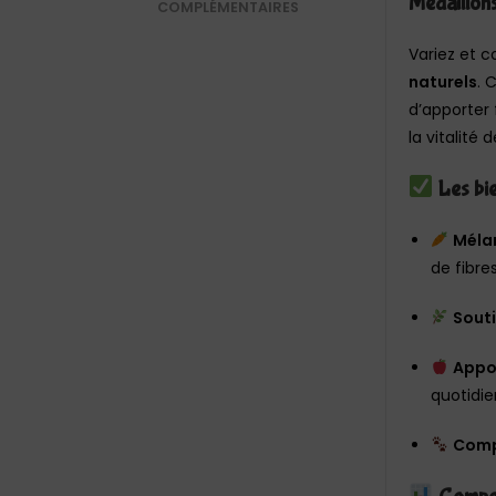
Médaillon
COMPLÉMENTAIRES
Variez et 
naturels
. 
d’apporter 
la vitalité
Les bie
Mélan
de fibre
Souti
Appo
quotidie
Comp