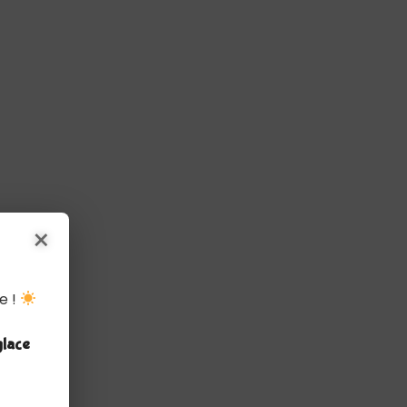
×
e !
glace