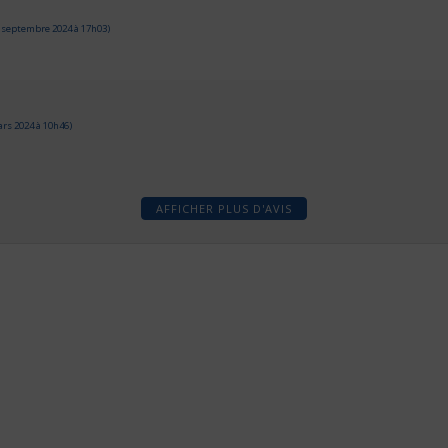
 septembre 2024 à 17h03)
rs 2024 à 10h46)
AFFICHER PLUS D'AVIS