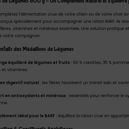
s de Légumes 800 g – Un Complément Naturel et Équilibré
complétez l’alimentation crue de votre chien ou de votre chat a
Conçus spécialement pour accompagner une ration BARF, ils ass
fibres, vitamines et minéraux essentiels. Une solution pratique et
 de votre compagnon.
nfaits des Médaillons de Légumes
ge équilibré de légumes et fruits
: 50 % carottes, 35 % pommes
s et vitamines.
en digestif naturel
: les fibres favorisent un transit sain et contr
rt en antioxydants et minéraux
: essentiels pour renforcer le s
nne.
lément idéal pour le BARF
: équilibre la ration crue en apporta