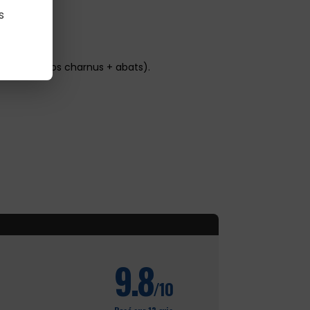
s
 (viande + os charnus + abats).
9.8
/10