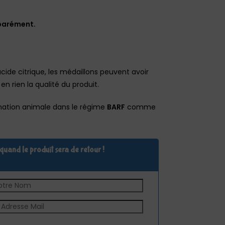
parément.
’acide citrique, les médaillons peuvent avoir
n rien la qualité du produit.
ation animale dans le régime
BARF
comme
uand le produit sera de retour !