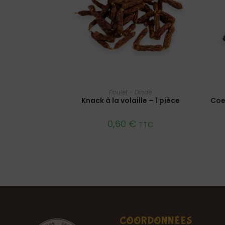
AJOUTER AU PANIER
Poulet - Dinde
Knack à la volaille – 1 pièce
Coe
0,60
€
TTC
COORDONNÉES