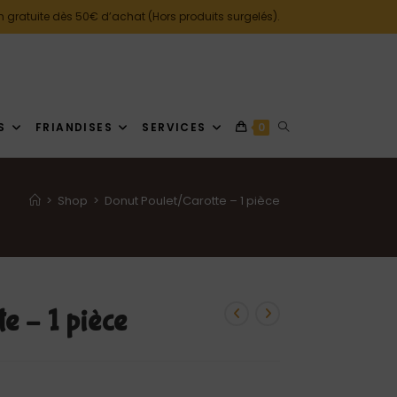
n gratuite dès 50€ d’achat (Hors produits surgelés).
S
FRIANDISES
SERVICES
0
>
Shop
>
Donut Poulet/Carotte – 1 pièce
e – 1 pièce