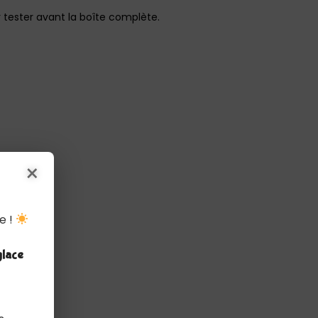
tester avant la boîte complète.
×
e !
glace