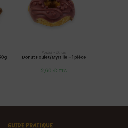
LIRE LA SUITE
Poulet - Dinde
50g
Donut Poulet/Myrtille – 1 pièce
2,60
€
TTC
GUIDE PRATIQUE