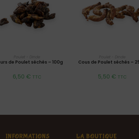
AJOUTER AU PANIER
AJOUTER AU PANIER
Poulet - Dinde
Poulet - Dinde
urs de Poulet séchés – 100g
Cous de Poulet séchés – 2
6,50
€
5,50
€
TTC
TTC
INFORMATIONS
LA BOUTIQUE