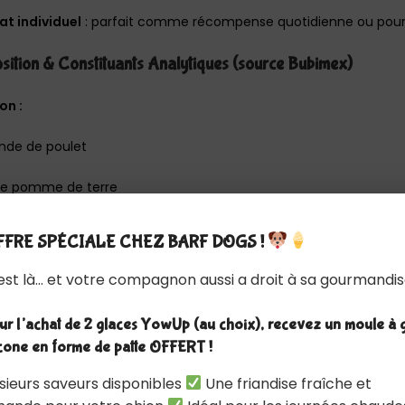
t individuel
: parfait comme récompense quotidienne ou pour 
ition & Constituants Analytiques (source Bubimex)
on :
ande de poulet
de pomme de terre
s de pois
FRE SPÉCIALE CHEZ BARF DOGS !
e
 est là… et votre compagnon aussi a droit à sa gourmandis
de pomme
r l’achat de 2 glaces YowUp (au choix), recevez un moule à 
icone en forme de patte OFFERT !
e bière
sieurs saveurs disponibles
Une friandise fraîche et
x