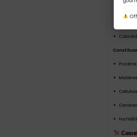
gourm
Lécithin
Off
Carotte
Colorant
Constituan
Protéine
Matières
Cellulos
Cendres
Humidit
Conseil