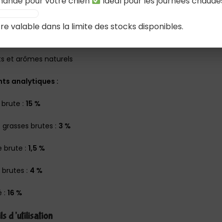
ande pour votre chien
Idéal pour les journées chaude
e
re valable dans la limite des stocks disponibles.
s séchées
s et arômes naturels
ts analytiques :
 brute :
15 %
 grasses brutes :
3 %
e brute :
1,5 %
 brutes :
4 %
é :
16 %
s d’utilisation