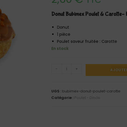
TTC
Donut Bubimex Poulet & Carotte– Fr
Donut
1 pièce
Poulet saveur fruitée : Carotte
En stock
-
+
AJOUTE
UGS :
bubimex-donut-poulet-carotte
Catégorie :
Poulet - Dinde