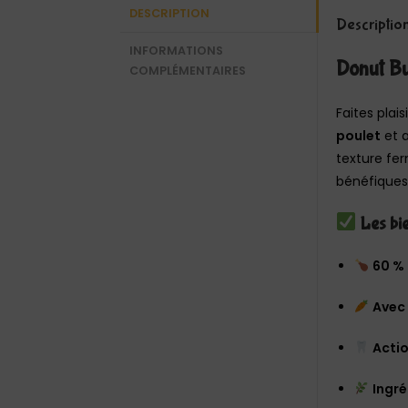
DESCRIPTION
Descriptio
INFORMATIONS
Donut Bu
COMPLÉMENTAIRES
Faites plai
poulet
et 
texture fer
bénéfiques 
Les bie
60 % 
Avec 
Actio
Ingré